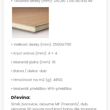
•
Tloušťka desky (mm):
24/28/ /34/36/44/48
•
Velikost desky (mm):
2500x1700
•
Krycí vrstva (mm):
4 + 4
•
Materiál jádra (mm):
16
•
Barva / dekor:
dub
•
Hmotnost na m2 (g):
4850
•
Materiál:
překližka-XPS-překližka
Dřevina:
Smrk, borovice, okoume MF /meranti/, dub,
okoume SF-pouze pod krycí barvy dle stupnice