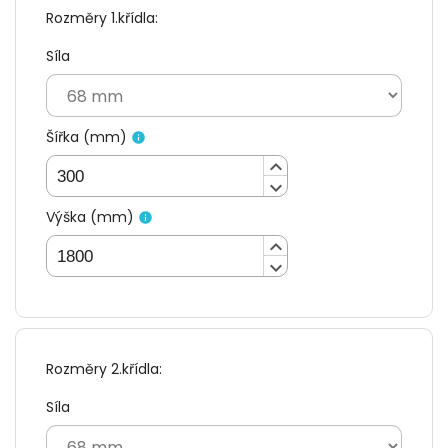
Rozměry 1.křídla
:
Síla
Šířka
(
mm
)
info
keyboard_arrow_up
keyboard_arrow_down
Výška
(
mm
)
info
keyboard_arrow_up
keyboard_arrow_down
Rozměry 2.křídla
:
Síla