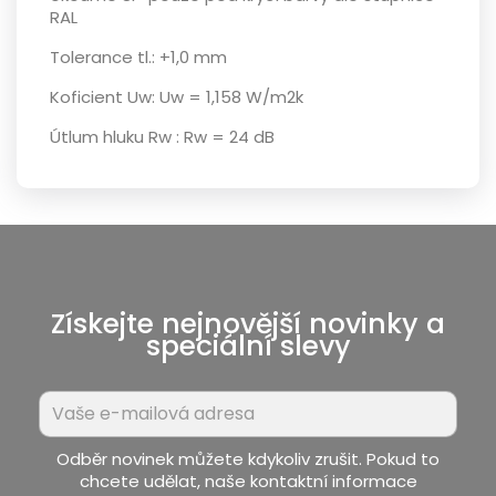
RAL
Tolerance tl.:
+1,0 mm
Koficient Uw: Uw =
1,158 W/m2k
Útlum hluku Rw :
Rw = 24 dB
Získejte nejnovější novinky a
speciální slevy
Odběr novinek můžete kdykoliv zrušit. Pokud to
chcete udělat, naše kontaktní informace