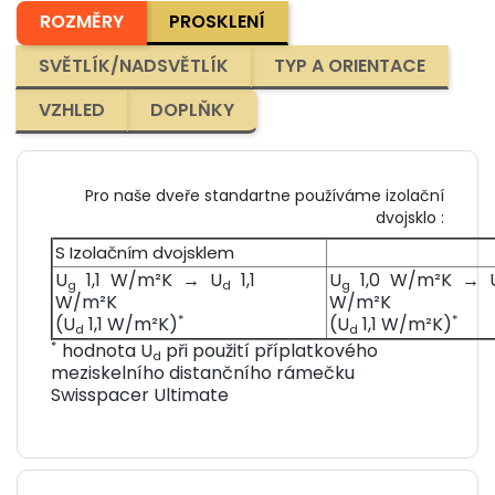
ROZMĚRY
PROSKLENÍ
SVĚTLÍK/NADSVĚTLÍK
TYP A ORIENTACE
VZHLED
DOPLŇKY
Pro naše dveře standartne používáme izolační
dvojsklo
:
S Izolačním dvojsklem
U
1,1
W/m²K
U
1,1
U
1,0
W/m²K
→
→
g
d
g
W/m²K
W/m²K
*
*
(U
1,1 W/m²K)
(U
1,1 W/m²K)
d
d
*
hodnota U
při použití příplatkového
d
meziskelního distančního rámečku
Swisspacer Ultimate