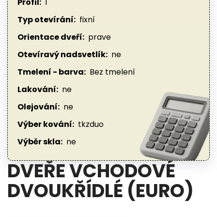
Profil:
1
Typ otevírání:
fixní
Orientace dveří:
prave
Otevíravý nadsvetlík:
ne
Tmelení - barva:
Bez tmelení
Lakování:
ne
Olejování:
ne
Výber kování:
tkzduo
Výběr skla:
ne
DVEŘE VCHODOVÉ
DVOUKŘÍDLÉ (EURO)