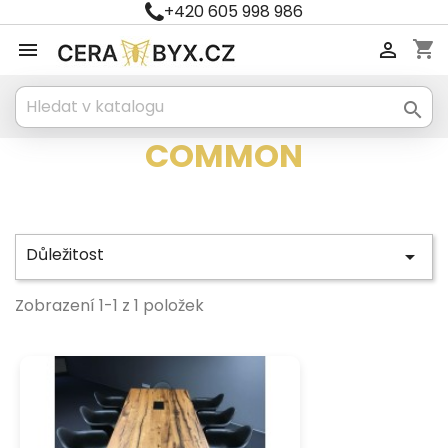
+420 605 998 986
shopping_cart



COMMON
Důležitost

Zobrazení 1-1 z 1 položek