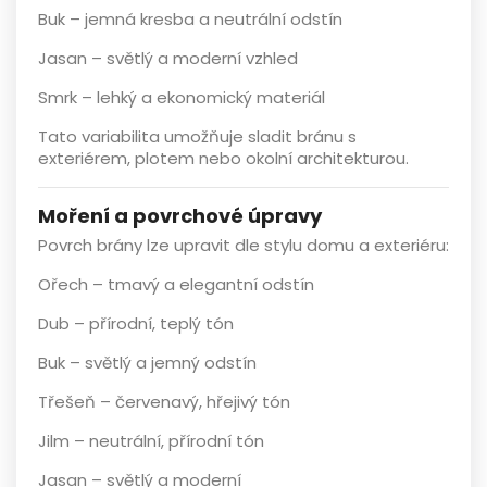
Buk
– jemná kresba a neutrální odstín
Jasan
– světlý a moderní vzhled
Smrk
– lehký a ekonomický materiál
Tato variabilita umožňuje sladit bránu s
exteriérem, plotem nebo okolní architekturou.
Moření a povrchové úpravy
Povrch brány lze upravit dle stylu domu a exteriéru:
Ořech
– tmavý a elegantní odstín
Dub
– přírodní, teplý tón
Buk
– světlý a jemný odstín
Třešeň
– červenavý, hřejivý tón
Jilm
– neutrální, přírodní tón
Jasan
– světlý a moderní