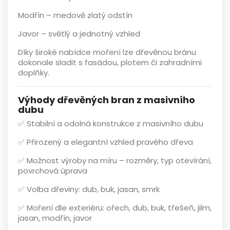
Modřín
– medově zlatý odstín
Javor
– světlý a jednotný vzhled
Díky široké nabídce moření lze
dřevěnou bránu
dokonale sladit s fasádou, plotem či zahradními
doplňky.
Výhody dřevěných bran z masivního
dubu
✅ Stabilní a odolná konstrukce z
masivního dubu
✅ Přirozený a elegantní vzhled pravého dřeva
✅ Možnost výroby
na míru
– rozměry, typ otevírání,
povrchová úprava
✅ Volba dřeviny:
dub, buk, jasan, smrk
✅ Moření dle exteriéru:
ořech, dub, buk, třešeň, jilm,
jasan, modřín, javor