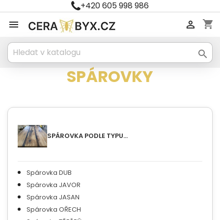
+420 605 998 986
shopping_cart



SPÁROVKY
SPÁROVKA PODLE TYPU...
Spárovka DUB
Spárovka JAVOR
Spárovka JASAN
Spárovka OŘECH