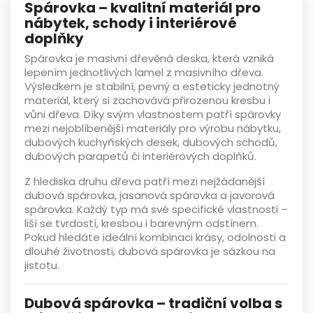
Spárovka – kvalitní materiál pro
nábytek, schody i interiérové
doplňky
Spárovka
je masivní dřevěná deska, která vzniká
lepením jednotlivých lamel z masivního dřeva.
Výsledkem je stabilní, pevný a esteticky jednotný
materiál, který si zachovává přirozenou kresbu i
vůni dřeva. Díky svým vlastnostem patří spárovky
mezi nejoblíbenější materiály pro výrobu
nábytku,
dubových kuchyňských desek, dubových schodů,
dubových parapetů či interiérových doplňků
.
Z hlediska druhu dřeva patří mezi nejžádanější
dubová spárovka
,
jasanová spárovka
a
javorová
spárovka
. Každý typ má své specifické vlastnosti –
liší se tvrdostí, kresbou i barevným odstínem.
Pokud hledáte ideální kombinaci krásy, odolnosti a
dlouhé životnosti, dubová spárovka je sázkou na
jistotu.
Dubová spárovka – tradiční volba s