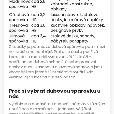
Modřínová
cca
2,8
zahradní konstrukce,
spárovka
HB
obklady
Ořechová
cca
3,2
luxusní nábytek, stolové
spárovka
HB
desky, interiérové doplňky
Třešňová
cca
3,0
kuchyně, obklady, nábytek,
spárovka
HB
designové prvky
Jilmová
cca
3,4
stolové desky, schody,
spárovka
HB
nábytek, parapety
Z tabulky je patrné, že
dubová spárovka
patří mezi
nejtvrdší a nejodolnější. Proto se často používá
tam, kde je materiál vystaven větší zátěži –
například na dubové
schodiště
nebo
pracovní
desky z dubu
.
Jasanová
a
javorová spárovka
jsou
vhodnější pro jemnější interiérové využití, kde
vynikne jejich kresba a světlý odstín.
Proč si vybrat dubovou spárovku u
nás
Vyrábíme a dodáváme
dubové spárovky
v různých
tloušťkách a rozměrech –
jednovrstvé (fixní
lamely)
i
průběžné
. Každá spárovka je pečlivě