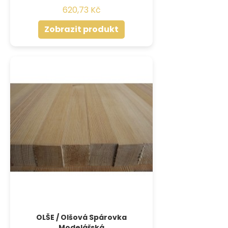
620,73 Kč
Zobrazit produkt
OLŠE / Olšová Spárovka
Modelářská