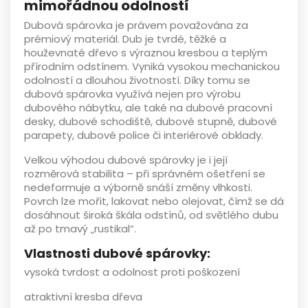
mimořádnou odolností
Dubová spárovka
je právem považována za
prémiový materiál. Dub je tvrdé, těžké a
houževnaté dřevo s výraznou kresbou a teplým
přírodním odstínem. Vyniká vysokou mechanickou
odolností a dlouhou životností. Díky tomu se
dubová spárovka využívá nejen pro
výrobu
dubového nábytku
, ale také na dubové
pracovní
desky, dubové schodiště, dubové stupně, dubové
parapety, dubové police
či
interiérové obklady
.
Velkou výhodou dubové spárovky je i její
rozměrová stabilita
– při správném ošetření se
nedeformuje a výborně snáší změny vlhkosti.
Povrch lze mořit, lakovat nebo olejovat, čímž se dá
dosáhnout široká škála odstínů, od světlého dubu
až po tmavý „rustikal“.
Vlastnosti dubové spárovky:
vysoká tvrdost a odolnost proti poškození
atraktivní kresba dřeva