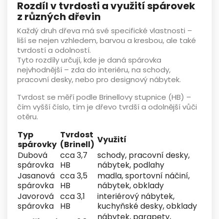
Rozdíl v tvrdosti a využití spárovek
z různých dřevin
Každý druh dřeva má své specifické vlastnosti –
liší se nejen
vzhledem, barvou a kresbou
, ale také
tvrdostí a odolností
.
Tyto rozdíly určují,
kde je daná spárovka
nejvhodnější
– zda do interiéru, na schody,
pracovní desky, nebo pro designový nábytek.
Tvrdost se měří podle
Brinellovy stupnice (HB)
–
čím vyšší číslo, tím je dřevo tvrdší a odolnější vůči
otěru.
Typ
Tvrdost
Využití
spárovky
(Brinell)
Dubová
cca
3,7
schody, pracovní desky,
spárovka
HB
nábytek, podlahy
Jasanová
cca
3,5
madla, sportovní náčiní,
spárovka
HB
nábytek, obklady
Javorová
cca
3,1
interiérový nábytek,
spárovka
HB
kuchyňské desky, obklady
nábytek, parapety,