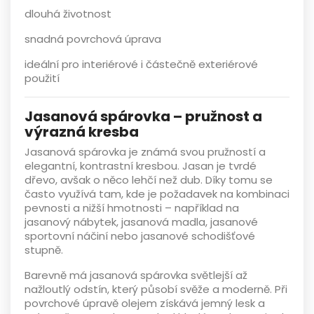
dlouhá životnost
snadná povrchová úprava
ideální pro interiérové i částečně exteriérové
použití
Jasanová spárovka – pružnost a
výrazná kresba
Jasanová spárovka
je známá svou pružností a
elegantní, kontrastní kresbou. Jasan je tvrdé
dřevo, avšak o něco lehčí než dub. Díky tomu se
často využívá tam, kde je požadavek na
kombinaci
pevnosti a nižší hmotnosti
– například na
jasanový
nábytek, jasanová madla, jasanové
sportovní náčiní nebo jasanové schodišťové
stupně
.
Barevně má jasanová spárovka světlejší až
nažloutlý odstín, který působí svěže a moderně. Při
povrchové úpravě olejem získává jemný lesk a