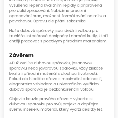
vysušená, lepená kvalitními lepidly a připravená
pro další zpracování. Nabízíme
precizní
opracování hran, možnost formátování na míru a
povrchovou úpravu
dle přání zákazníka.
Naše
dubové spárovky
jsou ideální volbou pro
truhláře, interiérové designéry i domácí kutily, kteří
chtějí pracovat s poctivým přírodním materiálem.
Závěrem
Ať už zvolíte
dubovou spárovku
,
jasanovou
spárovku
nebo
javorovou spárovku
, vždy získáte
kvalitní přírodní materiál s dlouhou životností.
Pokud ale hledáte dřevo s maximální odolností,
elegantním vzhledem a univerzálním využitím,
dubová spárovka
je bezkonkurenční volbou.
Objevte kouzlo pravého dřeva – vyberte si
dubovou spárovku
pro svůj projekt a dopřejte
svému interiéru materiál, který vydrží desítky let.