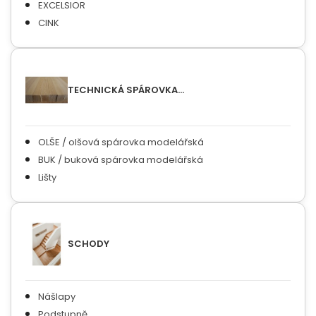
EXCELSIOR
CINK
TECHNICKÁ SPÁROVKA...
OLŠE / olšová spárovka modelářská
BUK / buková spárovka modelářská
Lišty
SCHODY
Nášlapy
Podstupně